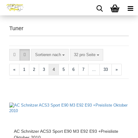
Tuner
Sortieren nach
pro Seite
Sortieren nach
32 pro Seite
«
1
2
3
4
5
6
7
...
33
»
AC Schnitzer ACS3 Sport E90 M3 E92 E93 +Preisliste
Oktober 2010