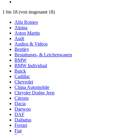
1
bis
18
(von insgesamt
18
)
Alfa Romeo
Alpina
Aston Martin
Audi
Audios & Videos
Bentley
Bestattungs- & Leichenwagen
BMW
BMW Individual
Buick
Cadillac
Chevrolet
China Automobile
Chrysler Dodge Jeep
Citroen
Dacia
Daewoo
DAF
Daihatsu
Ferrari
Fiat