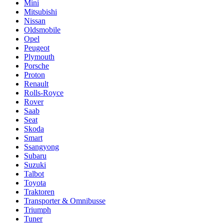
Mini
Mitsubishi
Nissan
Oldsmobile
Opel
Peugeot
Plymouth
Porsche
Proton
Renault
Rolls-Royce
Rover
Saab
Seat
Skoda
Smart
Ssangyong
Subaru
Suzuki
Talbot
Toyota
Traktoren
Transporter & Omnibusse
Triumph
Tuner