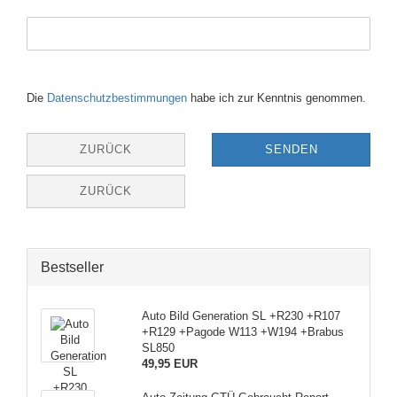
DATENSCHUTZBESTIMMUNGEN
Die
Datenschutzbestimmungen
habe ich zur Kenntnis genommen.
ZURÜCK
SENDEN
ZURÜCK
Bestseller
Auto Bild Generation SL +R230 +R107
+R129 +Pagode W113 +W194 +Brabus
SL850
49,95 EUR