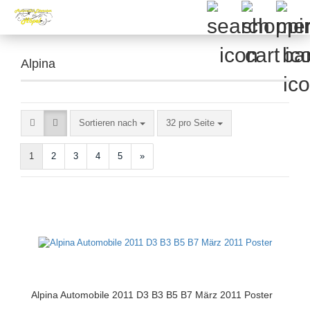
Alpina
Sortieren nach
pro Seite
Sortieren nach
32 pro Seite
1
2
3
4
5
»
Alpina Automobile 2011 D3 B3 B5 B7 März 2011 Poster