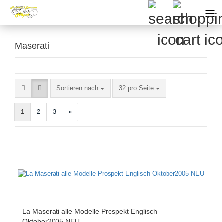
Maserati
Sortieren nach
pro Seite
Sortieren nach
32 pro Seite
1
2
3
»
La Maserati alle Modelle Prospekt Englisch
Oktober2005 NEU