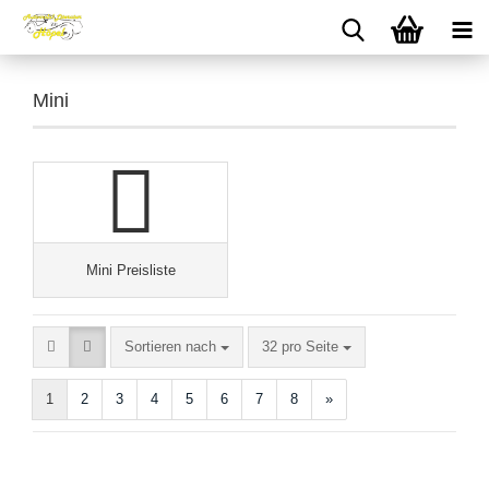
Mini
Mini Preisliste
Sortieren nach
pro Seite
Sortieren nach
32 pro Seite
1
2
3
4
5
6
7
8
»