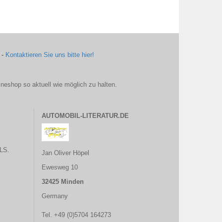
 -
Kontaktieren Sie uns bitte hier!
ineshop so aktuell wie möglich zu halten.
AUTOMOBIL-LITERATUR.DE
LS.
Jan Oliver Höpel
Ewesweg 10
32425 Minden
Germany
Tel. +49 (0)5704 164273