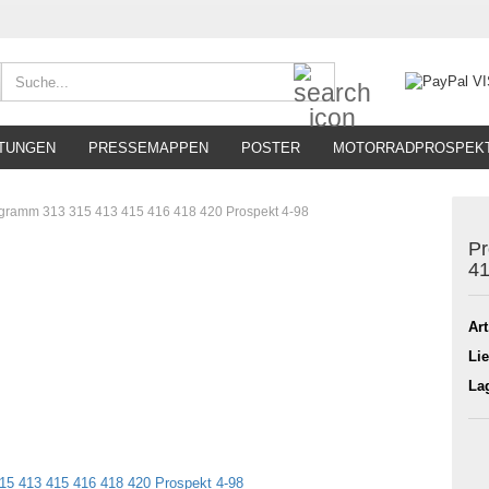
Suche...
TUNGEN
PRESSEMAPPEN
POSTER
MOTORRADPROSPEK
ogramm 313 315 413 415 416 418 420 Prospekt 4-98
Pr
41
Art
Lie
La