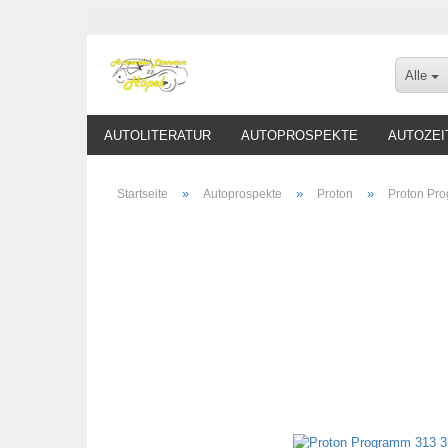
Alle
AUTOLITERATUR
AUTOPROSPEKTE
AUTOZEI
»
»
»
Startseite
Autoprospekte
Proton
Proton Pr