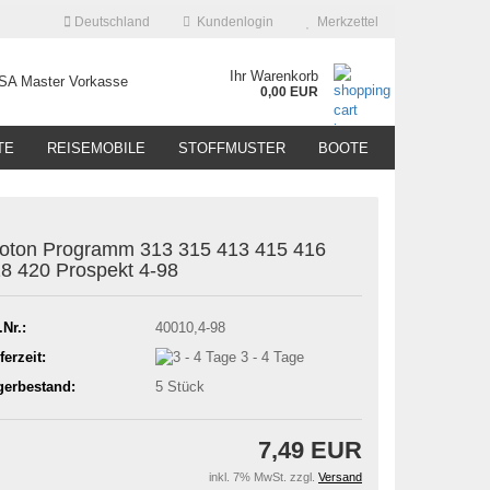
Deutschland
Kundenlogin
Merkzettel
Ihr Warenkorb
0,00 EUR
TE
REISEMOBILE
STOFFMUSTER
BOOTE
oton Programm 313 315 413 415 416
8 420 Prospekt 4-98
.Nr.:
40010,4-98
ferzeit:
3 - 4 Tage
gerbestand:
5
Stück
7,49 EUR
inkl. 7% MwSt. zzgl.
Versand