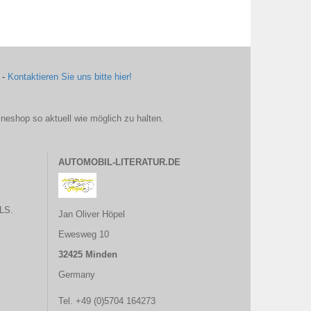
 -
Kontaktieren Sie uns bitte hier!
ineshop so aktuell wie möglich zu halten.
AUTOMOBIL-LITERATUR.DE
LS.
Jan Oliver Höpel
Ewesweg 10
32425 Minden
Germany
Tel. +49 (0)5704 164273