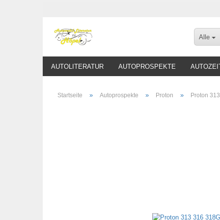
Alle
AUTOLITERATUR
AUTOPROSPEKTE
AUTOZEI
»
»
»
Startseite
Autoprospekte
Proton
Proton 31