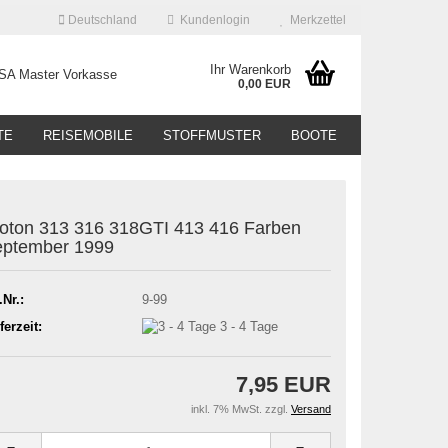
Deutschland
Kundenlogin
Merkzettel
Ihr Warenkorb
0,00 EUR
TE
REISEMOBILE
STOFFMUSTER
BOOTE
oton 313 316 318GTI 413 416 Farben
ptember 1999
.Nr.:
9-99
ferzeit:
3 - 4 Tage
7,95 EUR
inkl. 7% MwSt. zzgl.
Versand