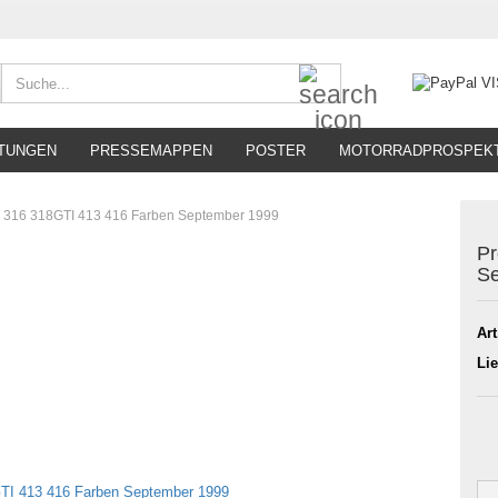
Suche...
TUNGEN
PRESSEMAPPEN
POSTER
MOTORRADPROSPEK
3 316 318GTI 413 416 Farben September 1999
Pr
Se
Art
Lie