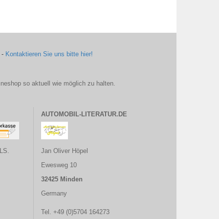
 -
Kontaktieren Sie uns bitte hier!
ineshop so aktuell wie möglich zu halten.
AUTOMOBIL-LITERATUR.DE
LS.
Jan Oliver Höpel
Ewesweg 10
32425 Minden
Germany
Tel. +49 (0)5704 164273