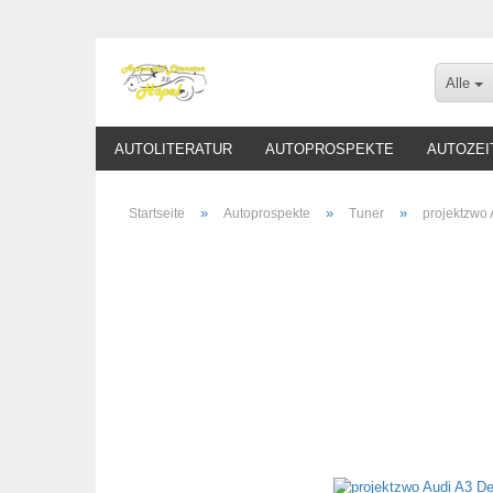
Alle
AUTOLITERATUR
AUTOPROSPEKTE
AUTOZEI
»
»
»
Startseite
Autoprospekte
Tuner
projektzwo