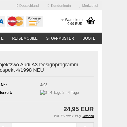
Deutschland
Kundenlogin
Merkzettel
Ihr Warenkorb
0,00 EUR
TE
REISEMOBILE
STOFFMUSTER
BOOTE
ojektzwo Audi A3 Designprogramm
ospekt 4/1998 NEU
.Nr.:
4/98
ferzeit:
3 - 4 Tage
24,95 EUR
inkl. 7% MwSt. zzgl.
Versand