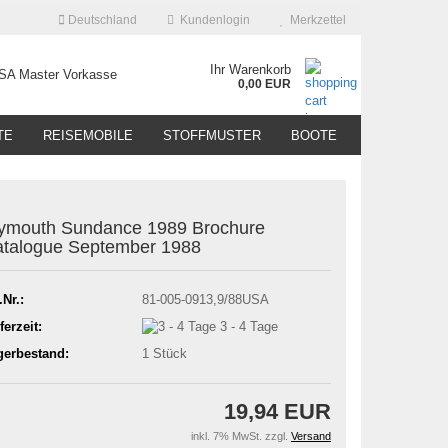
Deutschland
Kundenlogin
Merkzettel
Ihr Warenkorb
0,00 EUR
TE
REISEMOBILE
STOFFMUSTER
BOOTE
ymouth Sundance 1989 Brochure
talogue September 1988
.Nr.:
81-005-0913,9/88USA
ferzeit:
3 - 4 Tage
gerbestand:
1
Stück
19,94 EUR
inkl. 7% MwSt. zzgl.
Versand