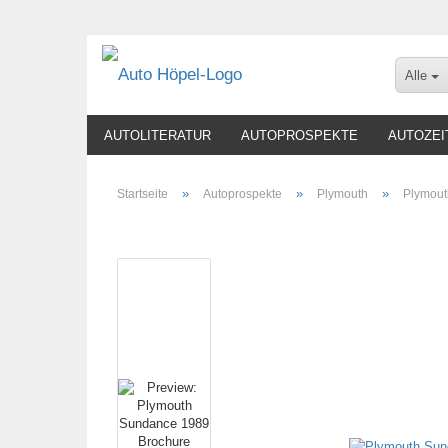
Alle
AUTOLITERATUR
AUTOPROSPEKTE
AUTOZEI
»
»
»
Startseite
Autoprospekte
Plymouth
Plymout