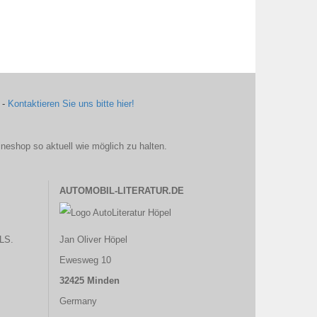
 -
Kontaktieren Sie uns bitte hier!
ineshop so aktuell wie möglich zu halten.
AUTOMOBIL-LITERATUR.DE
LS.
Jan Oliver Höpel
Ewesweg 10
32425 Minden
Germany