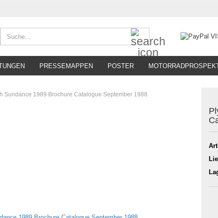
Suche...
TUNGEN
PRESSEMAPPEN
POSTER
MOTORRADPROSPEK
h Sundance 1989 Brochure Catalogue September 1988
Pl
Ca
Art
Lie
La