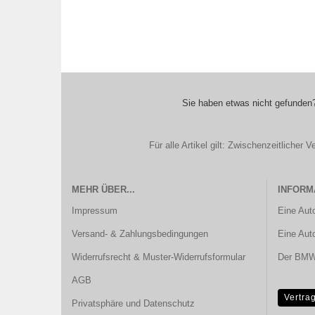
Sie haben etwas nicht gefunden?
Für alle Artikel gilt: Zwischenzeitliche
MEHR ÜBER...
INFORM
Impressum
Eine Aut
Versand- & Zahlungsbedingungen
Eine Aut
Widerrufsrecht & Muster-Widerrufsformular
Der BMW 
AGB
Vertra
Privatsphäre und Datenschutz