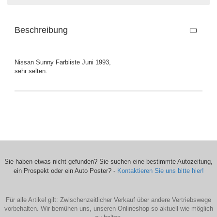
Beschreibung
Nissan Sunny Farbliste Juni 1993,
sehr selten.
Sie haben etwas nicht gefunden? Sie suchen eine bestimmte Autozeitung,
ein Prospekt oder ein Auto Poster? -
Kontaktieren Sie uns bitte hier!
Für alle Artikel gilt: Zwischenzeitlicher Verkauf über andere Vertriebswege
vorbehalten. Wir bemühen uns, unseren Onlineshop so aktuell wie möglich