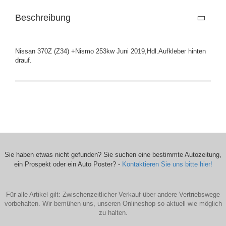
Beschreibung
Nissan 370Z (Z34) +Nismo 253kw Juni 2019,Hdl.Aufkleber hinten
drauf.
Sie haben etwas nicht gefunden? Sie suchen eine bestimmte Autozeitung,
ein Prospekt oder ein Auto Poster? -
Kontaktieren Sie uns bitte hier!
Für alle Artikel gilt: Zwischenzeitlicher Verkauf über andere Vertriebswege
vorbehalten. Wir bemühen uns, unseren Onlineshop so aktuell wie möglich
zu halten.