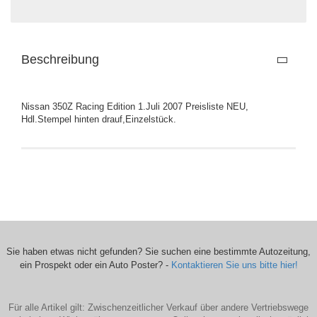
Beschreibung
Nissan 350Z Racing Edition 1.Juli 2007 Preisliste NEU,
Hdl.Stempel hinten drauf,Einzelstück.
Sie haben etwas nicht gefunden? Sie suchen eine bestimmte Autozeitung,
ein Prospekt oder ein Auto Poster? -
Kontaktieren Sie uns bitte hier!
Für alle Artikel gilt: Zwischenzeitlicher Verkauf über andere Vertriebswege