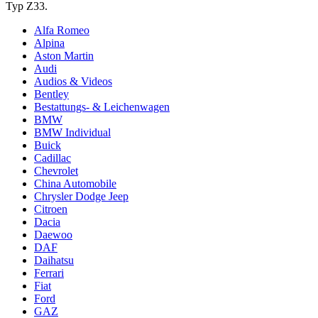
Typ Z33.
Alfa Romeo
Alpina
Aston Martin
Audi
Audios & Videos
Bentley
Bestattungs- & Leichenwagen
BMW
BMW Individual
Buick
Cadillac
Chevrolet
China Automobile
Chrysler Dodge Jeep
Citroen
Dacia
Daewoo
DAF
Daihatsu
Ferrari
Fiat
Ford
GAZ