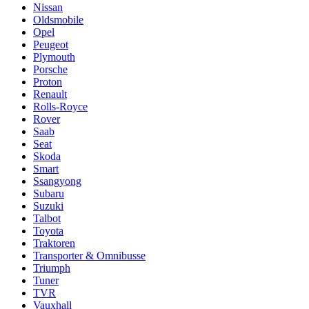
Nissan
Oldsmobile
Opel
Peugeot
Plymouth
Porsche
Proton
Renault
Rolls-Royce
Rover
Saab
Seat
Skoda
Smart
Ssangyong
Subaru
Suzuki
Talbot
Toyota
Traktoren
Transporter & Omnibusse
Triumph
Tuner
TVR
Vauxhall