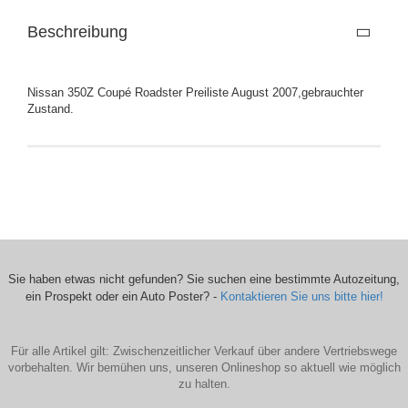
Beschreibung
Nissan 350Z Coupé Roadster Preiliste August 2007,gebrauchter
Zustand.
Sie haben etwas nicht gefunden? Sie suchen eine bestimmte Autozeitung,
ein Prospekt oder ein Auto Poster? -
Kontaktieren Sie uns bitte hier!
Für alle Artikel gilt: Zwischenzeitlicher Verkauf über andere Vertriebswege
vorbehalten. Wir bemühen uns, unseren Onlineshop so aktuell wie möglich
zu halten.