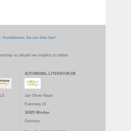
 -
Kontaktieren Sie uns bitte hier!
ineshop so aktuell wie möglich zu halten.
AUTOMOBIL-LITERATUR.DE
LS.
Jan Oliver Höpel
Ewesweg 10
32425 Minden
Germany