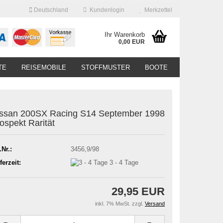
Deutschland
Kundenlogin
Merkzettel
Ihr Warenkorb
0,00 EUR
TE
REISEMOBILE
STOFFMUSTER
BOOTE
ssan 200SX Racing S14 September 1998
ospekt Rarität
.Nr.:
3456,9/98
ferzeit:
3 - 4 Tage
29,95 EUR
inkl. 7% MwSt. zzgl.
Versand