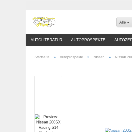
Alle
AUTOLITERATUR
AUTOPROSPEKTE
AUTOZEI
»
»
»
Startseite
Autoprospekte
Nissan
Nissan 20