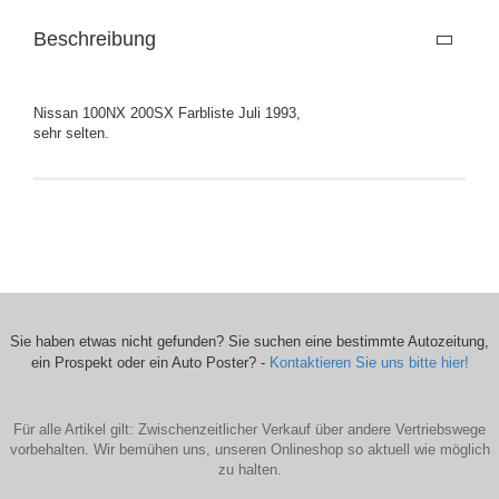
Beschreibung
Nissan 100NX 200SX Farbliste Juli 1993,
sehr selten.
Sie haben etwas nicht gefunden? Sie suchen eine bestimmte Autozeitung,
ein Prospekt oder ein Auto Poster? -
Kontaktieren Sie uns bitte hier!
Für alle Artikel gilt: Zwischenzeitlicher Verkauf über andere Vertriebswege
vorbehalten. Wir bemühen uns, unseren Onlineshop so aktuell wie möglich
zu halten.