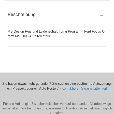
Beschreibung
MS Design Reiz und Leidenschaft Tuing Programm Ford Focus C-
Max Mai 2003,4 Seiten stark.
Sie haben etwas nicht gefunden? Sie suchen eine bestimmte Autozeitung,
ein Prospekt oder ein Auto Poster? -
Kontaktieren Sie uns bitte hier!
Für alle Artikel gilt: Zwischenzeitlicher Verkauf über andere Vertriebswege
vorbehalten. Wir bemühen uns, unseren Onlineshop so aktuell wie möglich
zu halten.