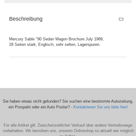
Beschreibung
Mercury Sable "90 Sedan Wagon Brochure July 1989,
28 Seiten stark, Englisch, sehr selten, Lagerspuren.
Sie haben etwas nicht gefunden? Sie suchen eine bestimmte Autozeitung,
ein Prospekt oder ein Auto Poster? -
Kontaktieren Sie uns bitte hier!
Für alle Artikel gilt: Zwischenzeitlicher Verkauf über andere Vertriebswege
vorbehalten. Wir bemühen uns, unseren Onlineshop so aktuell wie möglich