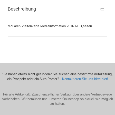
Beschreibung
McLaren Visitenkarte Mediainformation 2016 NEU,selten.
Sie haben etwas nicht gefunden? Sie suchen eine bestimmte Autozeitung,
ein Prospekt oder ein Auto Poster? -
Kontaktieren Sie uns bitte hier!
Für alle Artikel gilt: Zwischenzeitlicher Verkauf über andere Vertriebswege
vorbehalten. Wir bemühen uns, unseren Onlineshop so aktuell wie möglich
zu halten.