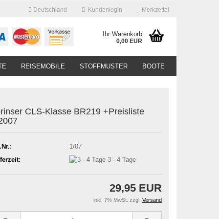
Deutschland
Kundenlogin
Merkzettel
Ihr Warenkorb
0,00 EUR
TE
REISEMOBILE
STOFFMUSTER
BOOTE
rinser CLS-Klasse BR219 +Preisliste
2007
.Nr.:
1/07
ferzeit:
3 - 4 Tage
29,95 EUR
inkl. 7% MwSt. zzgl.
Versand