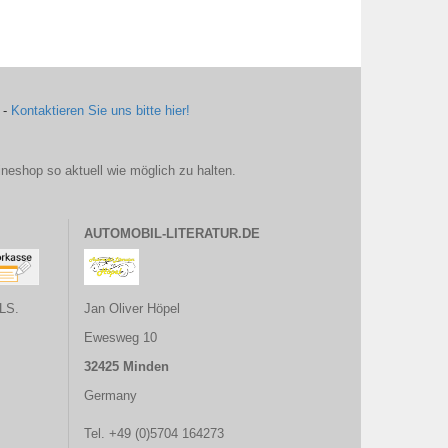
 -
Kontaktieren Sie uns bitte hier!
ineshop so aktuell wie möglich zu halten.
AUTOMOBIL-LITERATUR.DE
LS.
Jan Oliver Höpel
Ewesweg 10
32425 Minden
Germany
Tel. +49 (0)5704 164273