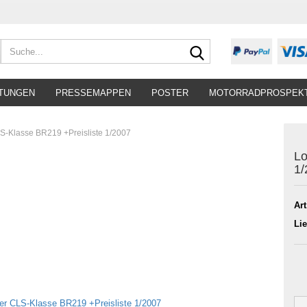
Suche...
TUNGEN
PRESSEMAPPEN
POSTER
MOTORRADPROSPEK
S-Klasse BR219 +Preisliste 1/2007
Lo
1/
Art
Lie