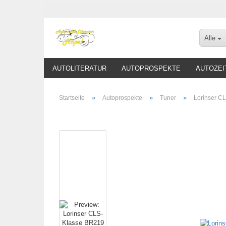
Alle
AUTOLITERATUR
AUTOPROSPEKTE
AUTOZEI
»
»
»
Startseite
Autoprospekte
Tuner
Lorinser CL