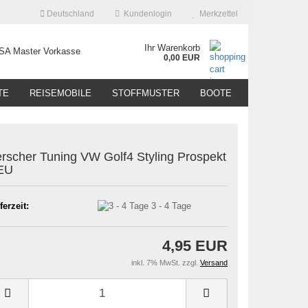
Deutschland
Kundenlogin
Merkzettel
Ihr Warenkorb
0,00 EUR
TE
REISEMOBILE
STOFFMUSTER
BOOTE
rscher Tuning VW Golf4 Styling Prospekt
EU
ferzeit:
3 - 4 Tage
4,95 EUR
inkl. 7% MwSt. zzgl.
Versand