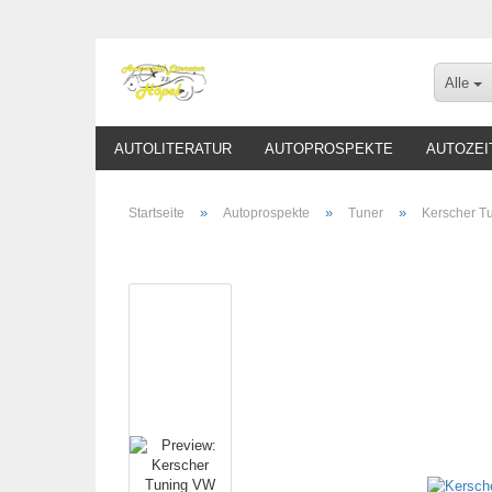
Alle
AUTOLITERATUR
AUTOPROSPEKTE
AUTOZEI
»
»
»
Startseite
Autoprospekte
Tuner
Kerscher T