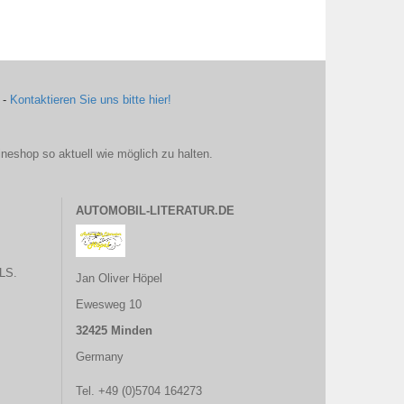
 -
Kontaktieren Sie uns bitte hier!
ineshop so aktuell wie möglich zu halten.
AUTOMOBIL-LITERATUR.DE
LS.
Jan Oliver Höpel
Ewesweg 10
32425 Minden
Germany
Tel. +49 (0)5704 164273