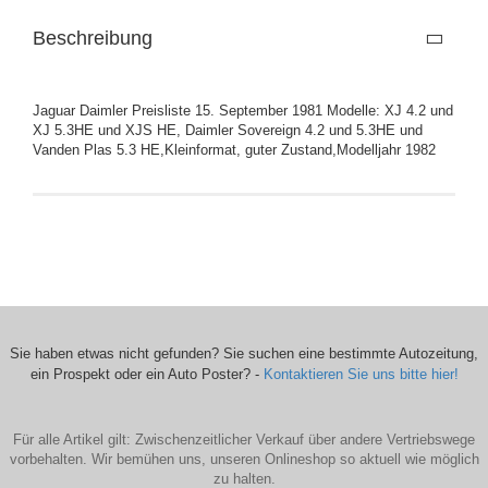
Beschreibung
Jaguar Daimler Preisliste 15. September 1981 Modelle: XJ 4.2 und
XJ 5.3HE und XJS HE, Daimler Sovereign 4.2 und 5.3HE und
Vanden Plas 5.3 HE,Kleinformat, guter Zustand,Modelljahr 1982
Sie haben etwas nicht gefunden? Sie suchen eine bestimmte Autozeitung,
ein Prospekt oder ein Auto Poster? -
Kontaktieren Sie uns bitte hier!
Für alle Artikel gilt: Zwischenzeitlicher Verkauf über andere Vertriebswege
vorbehalten. Wir bemühen uns, unseren Onlineshop so aktuell wie möglich
zu halten.