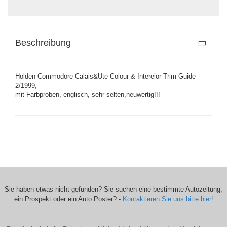
Beschreibung
Holden Commodore Calais&Ute Colour & Intereior Trim Guide
2/1999,
mit Farbproben, englisch, sehr selten,neuwertig!!!
Sie haben etwas nicht gefunden? Sie suchen eine bestimmte Autozeitung,
ein Prospekt oder ein Auto Poster? -
Kontaktieren Sie uns bitte hier!