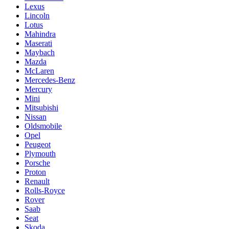
Lexus
Lincoln
Lotus
Mahindra
Maserati
Maybach
Mazda
McLaren
Mercedes-Benz
Mercury
Mini
Mitsubishi
Nissan
Oldsmobile
Opel
Peugeot
Plymouth
Porsche
Proton
Renault
Rolls-Royce
Rover
Saab
Seat
Skoda