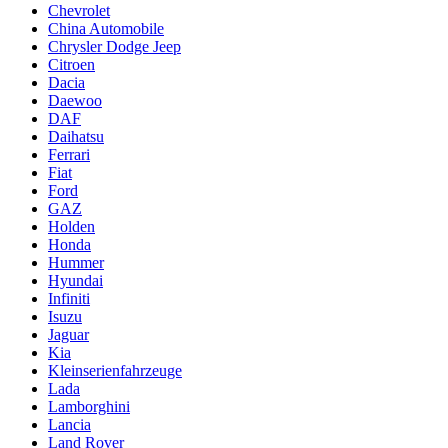
Chevrolet
China Automobile
Chrysler Dodge Jeep
Citroen
Dacia
Daewoo
DAF
Daihatsu
Ferrari
Fiat
Ford
GAZ
Holden
Honda
Hummer
Hyundai
Infiniti
Isuzu
Jaguar
Kia
Kleinserienfahrzeuge
Lada
Lamborghini
Lancia
Land Rover