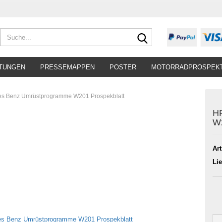
Suche...
TUNGEN
PRESSEMAPPEN
POSTER
MOTORRADPROSPEK
s Benz Umrüstprogramme W201 Prospekblatt
H
W2
Art
Lie