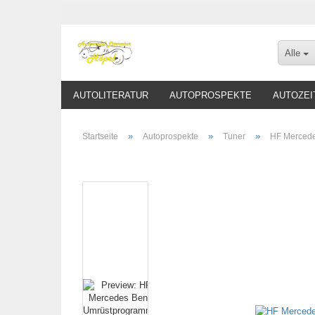
Alle
AUTOLITERATUR
AUTOPROSPEKTE
AUTOZEI
»
»
»
Startseite
Autoprospekte
Tuner
HF Mercede