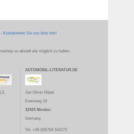
 -
Kontaktieren Sie uns bitte hier!
ineshop so aktuell wie möglich zu halten.
AUTOMOBIL-LITERATUR.DE
LS.
Jan Oliver Höpel
Ewesweg 10
32425 Minden
Germany
Tel. +49 (0)5704 164273