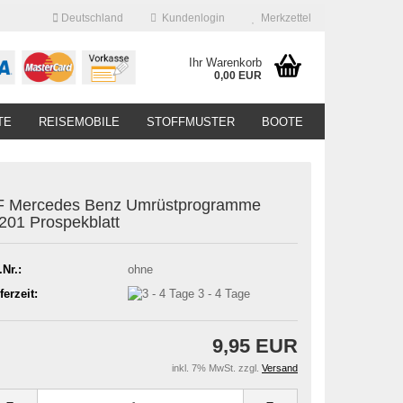
Deutschland
Kundenlogin
Merkzettel
Ihr Warenkorb
0,00 EUR
TE
REISEMOBILE
STOFFMUSTER
BOOTE
F Mercedes Benz Umrüstprogramme
01 Prospekblatt
.Nr.:
ohne
ferzeit:
3 - 4 Tage
9,95 EUR
inkl. 7% MwSt. zzgl.
Versand