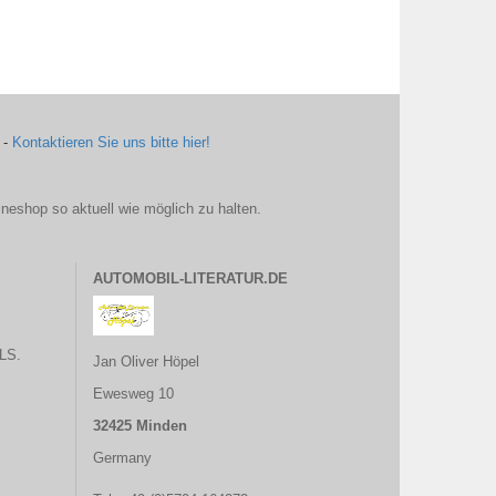
 -
Kontaktieren Sie uns bitte hier!
ineshop so aktuell wie möglich zu halten.
AUTOMOBIL-LITERATUR.DE
LS.
Jan Oliver Höpel
Ewesweg 10
32425 Minden
Germany