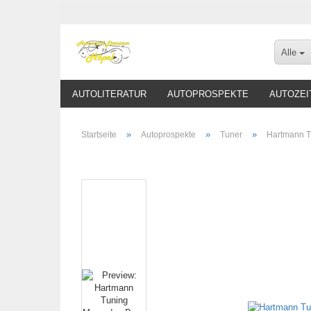
Alle
AUTOLITERATUR
AUTOPROSPEKTE
AUTOZEI
»
»
»
Startseite
Autoprospekte
Tuner
Hartmann T