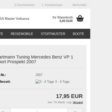
Deutschland
Kundenlogin
Merkzettel
Ihr Warenkorb
0,00 EUR
TE
REISEMOBILE
STOFFMUSTER
BOOTE
rtmann Tuning Mercedes Benz VP 1
ort Prospekt 2007
.Nr.:
2007
ferzeit:
3 - 4 Tage
17,95 EUR
inkl. 7% MwSt. zzgl.
Versand