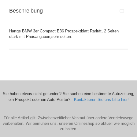
Beschreibung
Hartge BMW 3er Compact E36 Prospektblatt Rarität, 2 Seiten
stark mit Preisangaben,sehr selten.
Sie haben etwas nicht gefunden? Sie suchen eine bestimmte Autozeitung,
ein Prospekt oder ein Auto Poster? -
Kontaktieren Sie uns bitte hier!
Für alle Artikel gilt: Zwischenzeitlicher Verkauf über andere Vertriebswege
vorbehalten. Wir bemühen uns, unseren Onlineshop so aktuell wie möglich
zu halten.