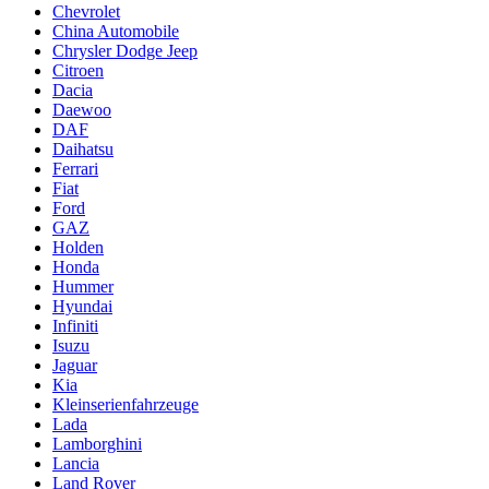
Chevrolet
China Automobile
Chrysler Dodge Jeep
Citroen
Dacia
Daewoo
DAF
Daihatsu
Ferrari
Fiat
Ford
GAZ
Holden
Honda
Hummer
Hyundai
Infiniti
Isuzu
Jaguar
Kia
Kleinserienfahrzeuge
Lada
Lamborghini
Lancia
Land Rover