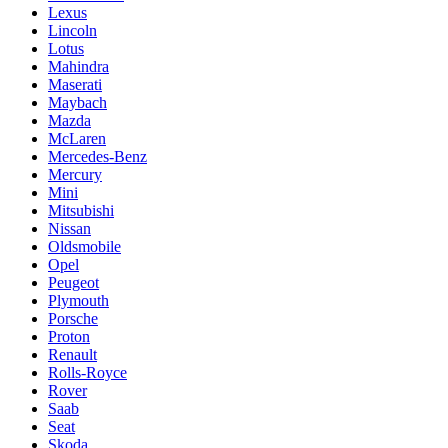
Lexus
Lincoln
Lotus
Mahindra
Maserati
Maybach
Mazda
McLaren
Mercedes-Benz
Mercury
Mini
Mitsubishi
Nissan
Oldsmobile
Opel
Peugeot
Plymouth
Porsche
Proton
Renault
Rolls-Royce
Rover
Saab
Seat
Skoda