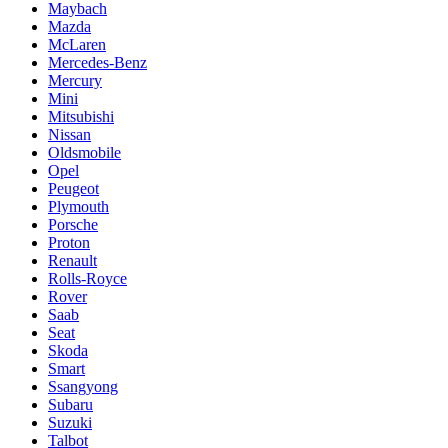
Maybach
Mazda
McLaren
Mercedes-Benz
Mercury
Mini
Mitsubishi
Nissan
Oldsmobile
Opel
Peugeot
Plymouth
Porsche
Proton
Renault
Rolls-Royce
Rover
Saab
Seat
Skoda
Smart
Ssangyong
Subaru
Suzuki
Talbot