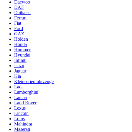
Daewoo
DAF
Daihatsu
Ferrari
Fiat
Ford
GAZ
Holden
Honda
Hummer
Hyundai
Infiniti
Isuzu
Jaguar
Kia
Kleinserienfahrzeuge
Lada
Lamborghini
Lancia
Land Rover
Lexus
Lincoln
Lotus
Mahindra
Maserati