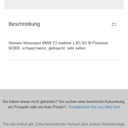
Beschreibung
Hamann Motorsport BMW Z3 roadster 1.8/1.9/2.8l Preisliste
9/2000, schwarz/weiss, gebraucht, sehr selten.
Sie haben etwas nicht gefunden? Sie suchen eine bestimmte Autozeitung,
ein Prospekt oder ein Auto Poster? -
Kontaktieren Sie uns bitte hier!
Für alle Artikel gilt: Zwischenzeitlicher Verkauf über andere Vertriebswege