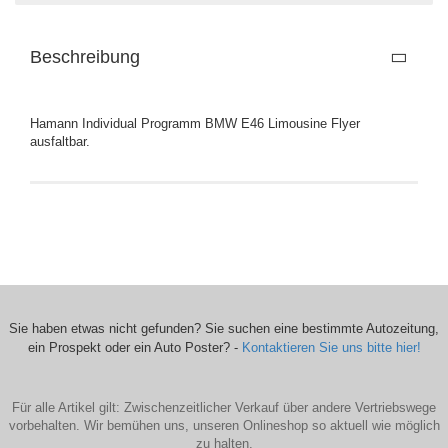
Beschreibung
Hamann Individual Programm BMW E46 Limousine Flyer
ausfaltbar.
Sie haben etwas nicht gefunden? Sie suchen eine bestimmte Autozeitung,
ein Prospekt oder ein Auto Poster? -
Kontaktieren Sie uns bitte hier!
Für alle Artikel gilt: Zwischenzeitlicher Verkauf über andere Vertriebswege
vorbehalten. Wir bemühen uns, unseren Onlineshop so aktuell wie möglich
zu halten.