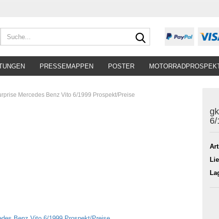
Suche...
TUNGEN
PRESSEMAPPEN
POSTER
MOTORRADPROSPEK
urprise Mercedes Benz Vito 6/1999 Prospekt/Preise
gk
6/
Art
Lie
La