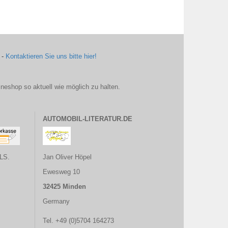
 -
Kontaktieren Sie uns bitte hier!
ineshop so aktuell wie möglich zu halten.
AUTOMOBIL-LITERATUR.DE
LS.
Jan Oliver Höpel
Ewesweg 10
32425 Minden
Germany
Tel. +49 (0)5704 164273