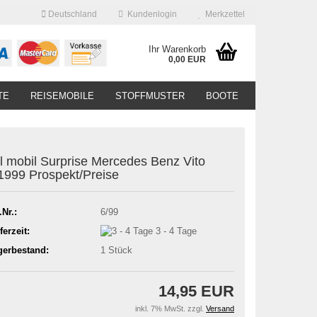
Deutschland
Kundenlogin
Merkzettel
Ihr Warenkorb
0,00 EUR
TE
REISEMOBILE
STOFFMUSTER
BOOTE
l mobil Surprise Mercedes Benz Vito
1999 Prospekt/Preise
.Nr.:
6/99
ferzeit:
3 - 4 Tage
gerbestand:
1
Stück
14,95 EUR
inkl. 7% MwSt. zzgl.
Versand