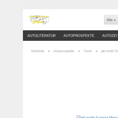
Alle
AUTOLITERATUR
AUTOPROSPEKTE
AUTOZEI
»
»
»
Startseite
Autoprospekte
Tuner
gkl mobil S