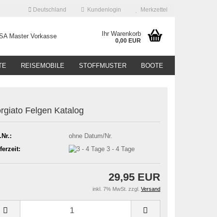
Deutschland
Kundenlogin
Merkzettel
Ihr Warenkorb
0,00 EUR
TE
REISEMOBILE
STOFFMUSTER
BOOTE
rgiato Felgen Katalog
.Nr.:
ohne Datum/Nr.
ferzeit:
3 - 4 Tage
29,95 EUR
inkl. 7% MwSt. zzgl.
Versand