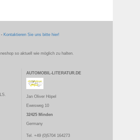
 -
Kontaktieren Sie uns bitte hier!
ineshop so aktuell wie möglich zu halten.
AUTOMOBIL-LITERATUR.DE
LS.
Jan Oliver Höpel
Ewesweg 10
32425 Minden
Germany
Tel. +49 (0)5704 164273