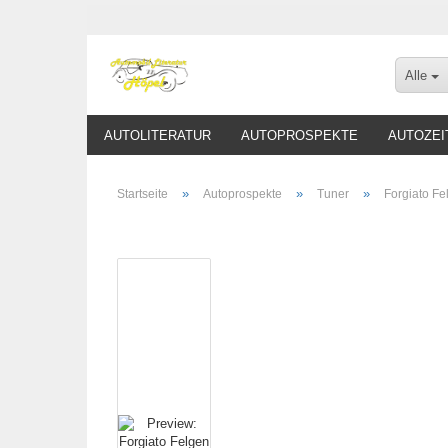
Alle
AUTOLITERATUR
AUTOPROSPEKTE
AUTOZEI
»
»
»
Startseite
Autoprospekte
Tuner
Forgiato Fe