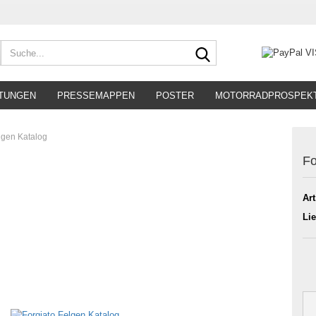
Suche...
TUNGEN
PRESSEMAPPEN
POSTER
MOTORRADPROSPEK
lgen Katalog
Fo
Art
Lie