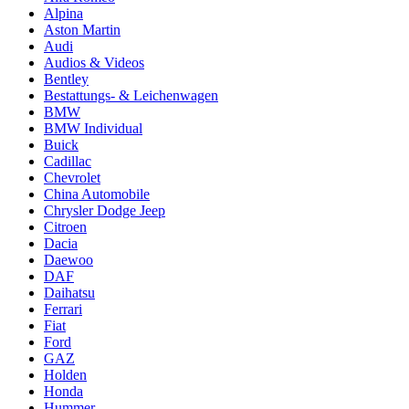
Alpina
Aston Martin
Audi
Audios & Videos
Bentley
Bestattungs- & Leichenwagen
BMW
BMW Individual
Buick
Cadillac
Chevrolet
China Automobile
Chrysler Dodge Jeep
Citroen
Dacia
Daewoo
DAF
Daihatsu
Ferrari
Fiat
Ford
GAZ
Holden
Honda
Hummer