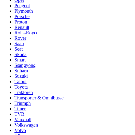
Opel
Peugeot
Plymouth
Porsche
Proton
Renault
Rolls-Royce
Rover
Saab
Seat
Skoda
Smart
Ssangyong
Subaru
Suzuki
Talbot
Toyota
Traktoren
Transporter & Omnibusse
Triumph
Tuner
TVR
Vauxhall
Volkswagen
Volvo