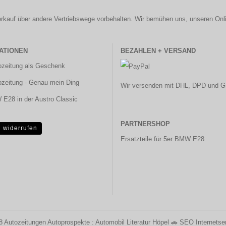
r Verkauf über andere Vertriebswege vorbehalten. Wir bemühen uns, unseren Onl
ATIONEN
BEZAHLEN + VERSAND
ozeitung als Geschenk
ozeitung - Genau mein Ding
Wir versenden mit DHL, DPD und G
E28 in der Austro Classic
PARTNERSHOP
g widerrufen
Ersatzteile für 5er BMW E28
08
Autozeitungen Autoprospekte : Automobil Literatur Höpel
🚗
SEO Internetser