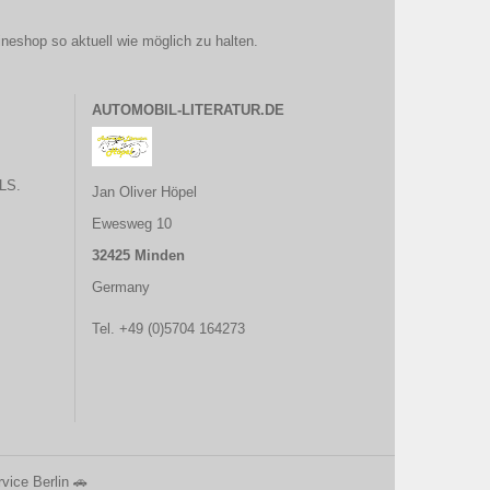
ineshop so aktuell wie möglich zu halten.
AUTOMOBIL-LITERATUR.DE
LS.
Jan Oliver Höpel
Ewesweg 10
32425 Minden
Germany
Tel. +49 (0)5704 164273
vice Berlin
🚗