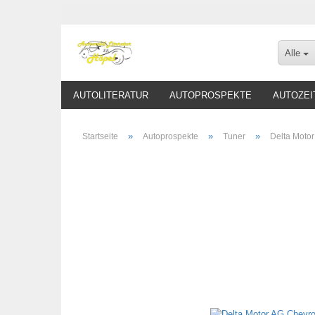
Alle
AUTOLITERATUR
AUTOPROSPEKTE
AUTOZEI
»
»
»
Startseite
Autoprospekte
Tuner
Delta Motor