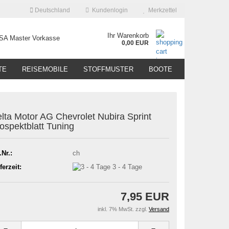
Deutschland
Kundenlogin
Merkzettel
Ihr Warenkorb
0,00 EUR
TE
REISEMOBILE
STOFFMUSTER
BOOTE
lta Motor AG Chevrolet Nubira Sprint
ospektblatt Tuning
.Nr.:
ch
ferzeit:
3 - 4 Tage
7,95 EUR
inkl. 7% MwSt. zzgl.
Versand