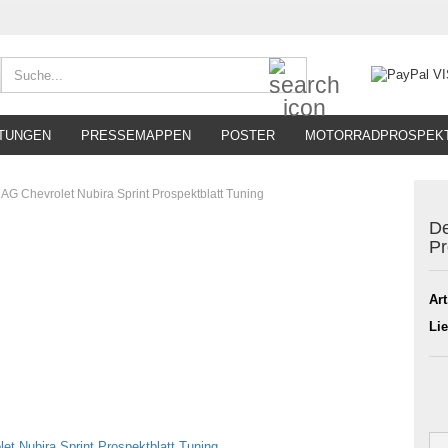
Suche...
TUNGEN
PRESSEMAPPEN
POSTER
MOTORRADPROSPEK
 AG Chevrolet Nubira Sprint Prospektblatt Tuning
De
Pr
Art
Lie