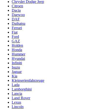
Chrysler Dodge Jeep
Citroen
Dacia
Daewoo
DAF
Daihatsu
Ferrari
Fiat
Ford
GAZ
Holden
Honda
Hummer
Hyundai
Infiniti
Isuzu
Jaguar
Kia
Kleinserienfahrzeuge
Lada
Lamborghini
Lancia
Land Rover
Lexus
Lincoln