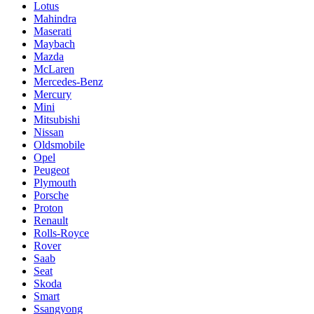
Lotus
Mahindra
Maserati
Maybach
Mazda
McLaren
Mercedes-Benz
Mercury
Mini
Mitsubishi
Nissan
Oldsmobile
Opel
Peugeot
Plymouth
Porsche
Proton
Renault
Rolls-Royce
Rover
Saab
Seat
Skoda
Smart
Ssangyong