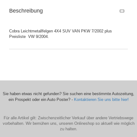
Beschreibung
Cobra Leichtmetallfelgen 4X4 SUV VAN PKW 7/2002 plus
Preisliste VW 9/2004.
Sie haben etwas nicht gefunden? Sie suchen eine bestimmte Autozeitung,
ein Prospekt oder ein Auto Poster? -
Kontaktieren Sie uns bitte hier!
Für alle Artikel gilt: Zwischenzeitlicher Verkauf über andere Vertriebswege
vorbehalten. Wir bemühen uns, unseren Onlineshop so aktuell wie möglich
zu halten.