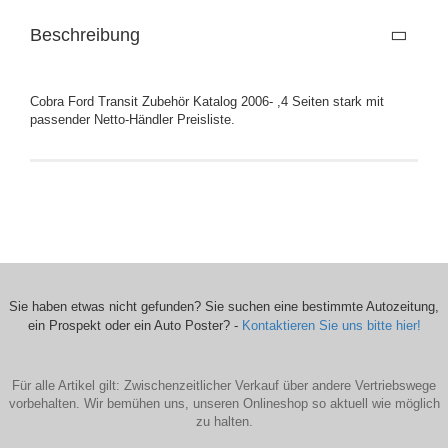
Beschreibung
Cobra Ford Transit Zubehör Katalog 2006- ,4 Seiten stark mit
passender Netto-Händler Preisliste.
Sie haben etwas nicht gefunden? Sie suchen eine bestimmte Autozeitung,
ein Prospekt oder ein Auto Poster? -
Kontaktieren Sie uns bitte hier!
Für alle Artikel gilt: Zwischenzeitlicher Verkauf über andere Vertriebswege
vorbehalten. Wir bemühen uns, unseren Onlineshop so aktuell wie möglich
zu halten.