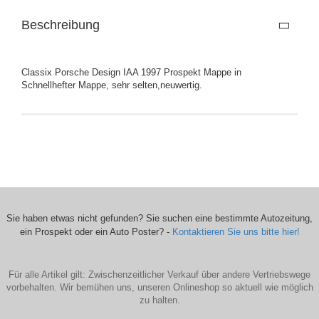
Beschreibung
Classix Porsche Design IAA 1997 Prospekt Mappe in
Schnellhefter Mappe, sehr selten,neuwertig.
Sie haben etwas nicht gefunden? Sie suchen eine bestimmte Autozeitung,
ein Prospekt oder ein Auto Poster? -
Kontaktieren Sie uns bitte hier!
Für alle Artikel gilt: Zwischenzeitlicher Verkauf über andere Vertriebswege
vorbehalten. Wir bemühen uns, unseren Onlineshop so aktuell wie möglich
zu halten.