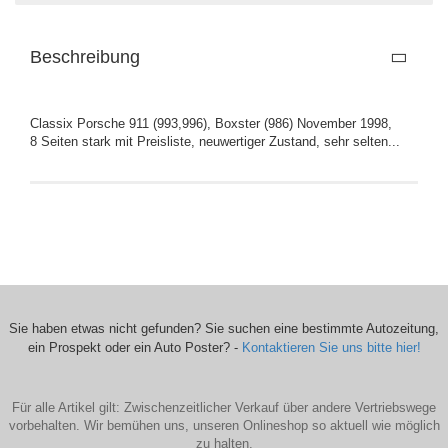
Beschreibung
Classix Porsche 911 (993,996), Boxster (986) November 1998,
8 Seiten stark mit Preisliste, neuwertiger Zustand, sehr selten...
Sie haben etwas nicht gefunden? Sie suchen eine bestimmte Autozeitung,
ein Prospekt oder ein Auto Poster? -
Kontaktieren Sie uns bitte hier!
Für alle Artikel gilt: Zwischenzeitlicher Verkauf über andere Vertriebswege
vorbehalten. Wir bemühen uns, unseren Onlineshop so aktuell wie möglich
zu halten.