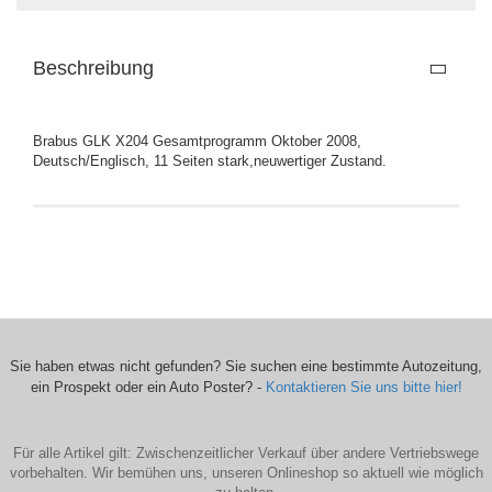
Beschreibung
Brabus GLK X204 Gesamtprogramm Oktober 2008,
Deutsch/Englisch, 11 Seiten stark,neuwertiger Zustand.
Sie haben etwas nicht gefunden? Sie suchen eine bestimmte Autozeitung,
ein Prospekt oder ein Auto Poster? -
Kontaktieren Sie uns bitte hier!
Für alle Artikel gilt: Zwischenzeitlicher Verkauf über andere Vertriebswege
vorbehalten. Wir bemühen uns, unseren Onlineshop so aktuell wie möglich