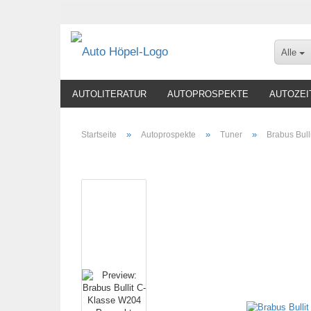
Alle
AUTOLITERATUR
AUTOPROSPEKTE
AUTOZEI
»
»
»
Startseite
Autoprospekte
Tuner
Brabus Bul