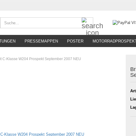
Suche...
TUNGEN
PRESSEMAPPEN
POSTER
MOTORRADPROSPEK
lit C-Klasse W204 Prospekt September 2007 NEU
Br
S
Art
Lie
La