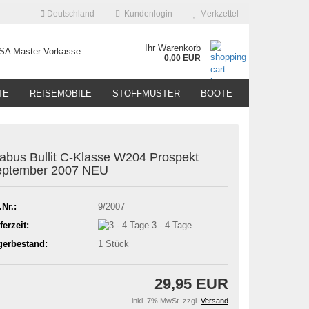
Deutschland
Kundenlogin
Merkzettel
Ihr Warenkorb
0,00 EUR
TE
REISEMOBILE
STOFFMUSTER
BOOTE
abus Bullit C-Klasse W204 Prospekt
eptember 2007 NEU
.Nr.:
9/2007
ferzeit:
3 - 4 Tage
gerbestand:
1
Stück
29,95 EUR
inkl. 7% MwSt. zzgl.
Versand