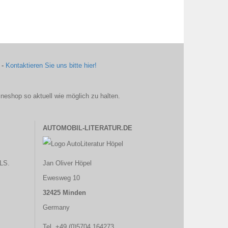
 -
Kontaktieren Sie uns bitte hier!
ineshop so aktuell wie möglich zu halten.
AUTOMOBIL-LITERATUR.DE
LS.
Jan Oliver Höpel
Ewesweg 10
32425 Minden
Germany
Tel. +49 (0)5704 164273