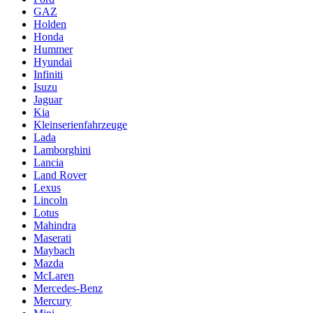
GAZ
Holden
Honda
Hummer
Hyundai
Infiniti
Isuzu
Jaguar
Kia
Kleinserienfahrzeuge
Lada
Lamborghini
Lancia
Land Rover
Lexus
Lincoln
Lotus
Mahindra
Maserati
Maybach
Mazda
McLaren
Mercedes-Benz
Mercury