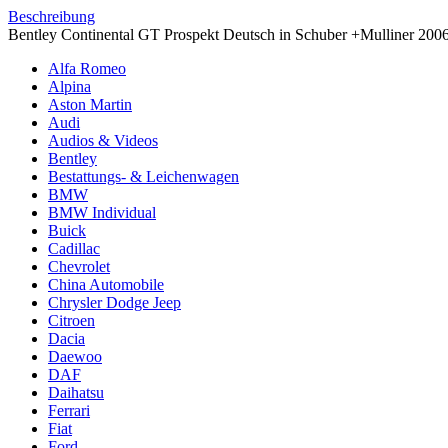
Beschreibung
Bentley Continental GT Prospekt Deutsch in Schuber +Mulliner 2006 
Alfa Romeo
Alpina
Aston Martin
Audi
Audios & Videos
Bentley
Bestattungs- & Leichenwagen
BMW
BMW Individual
Buick
Cadillac
Chevrolet
China Automobile
Chrysler Dodge Jeep
Citroen
Dacia
Daewoo
DAF
Daihatsu
Ferrari
Fiat
Ford