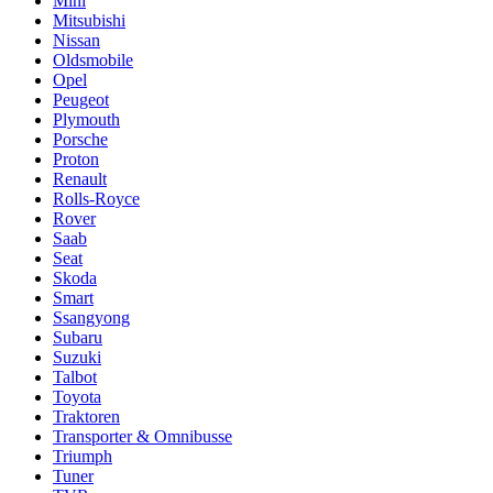
Mini
Mitsubishi
Nissan
Oldsmobile
Opel
Peugeot
Plymouth
Porsche
Proton
Renault
Rolls-Royce
Rover
Saab
Seat
Skoda
Smart
Ssangyong
Subaru
Suzuki
Talbot
Toyota
Traktoren
Transporter & Omnibusse
Triumph
Tuner