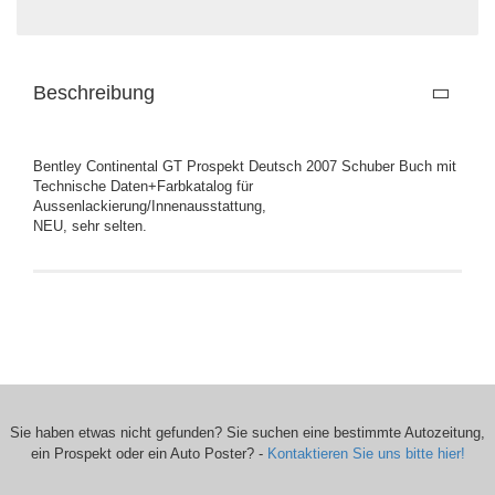
Beschreibung
Bentley Continental GT Prospekt Deutsch 2007 Schuber Buch mit
Technische Daten+Farbkatalog für
Aussenlackierung/Innenausstattung,
NEU, sehr selten.
Sie haben etwas nicht gefunden? Sie suchen eine bestimmte Autozeitung,
ein Prospekt oder ein Auto Poster? -
Kontaktieren Sie uns bitte hier!