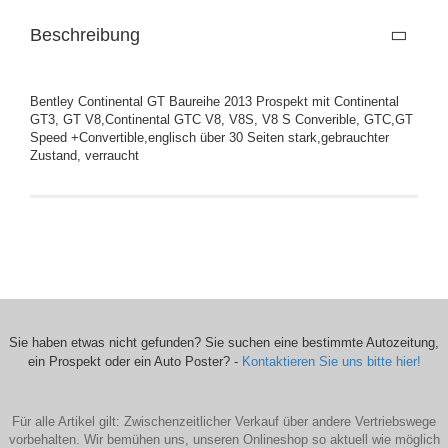
Beschreibung
Bentley Continental GT Baureihe 2013 Prospekt mit Continental
GT3, GT V8,Continental GTC V8, V8S, V8 S Converible, GTC,GT
Speed +Convertible,englisch über 30 Seiten stark,gebrauchter
Zustand, verraucht
Sie haben etwas nicht gefunden? Sie suchen eine bestimmte Autozeitung,
ein Prospekt oder ein Auto Poster? -
Kontaktieren Sie uns bitte hier!
Für alle Artikel gilt: Zwischenzeitlicher Verkauf über andere Vertriebswege
vorbehalten. Wir bemühen uns, unseren Onlineshop so aktuell wie möglich