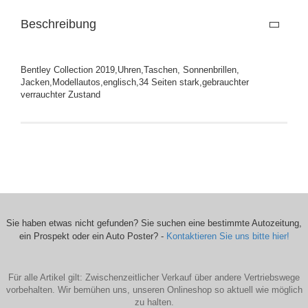
Beschreibung
Bentley Collection 2019,Uhren,Taschen, Sonnenbrillen,
Jacken,Modellautos,englisch,34 Seiten stark,gebrauchter
verrauchter Zustand
Sie haben etwas nicht gefunden? Sie suchen eine bestimmte Autozeitung,
ein Prospekt oder ein Auto Poster? -
Kontaktieren Sie uns bitte hier!
Für alle Artikel gilt: Zwischenzeitlicher Verkauf über andere Vertriebswege
vorbehalten. Wir bemühen uns, unseren Onlineshop so aktuell wie möglich
zu halten.