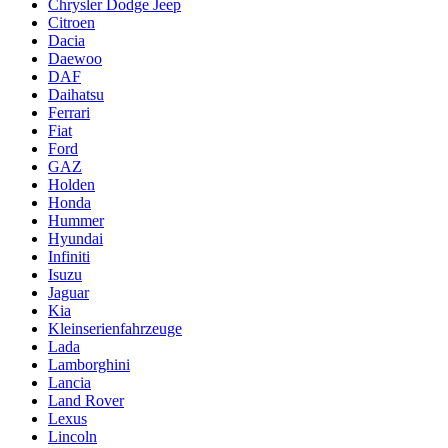
Chrysler Dodge Jeep
Citroen
Dacia
Daewoo
DAF
Daihatsu
Ferrari
Fiat
Ford
GAZ
Holden
Honda
Hummer
Hyundai
Infiniti
Isuzu
Jaguar
Kia
Kleinserienfahrzeuge
Lada
Lamborghini
Lancia
Land Rover
Lexus
Lincoln