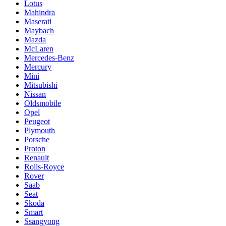
Lotus
Mahindra
Maserati
Maybach
Mazda
McLaren
Mercedes-Benz
Mercury
Mini
Mitsubishi
Nissan
Oldsmobile
Opel
Peugeot
Plymouth
Porsche
Proton
Renault
Rolls-Royce
Rover
Saab
Seat
Skoda
Smart
Ssangyong