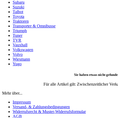
Subaru
Suzuki
Talbot
Toyota
Traktoren
Transporter & Omnibusse
Triumph
Tuner
TVR
Vauxhall
Volkswagen
Volvo
Wiesmann
Yugo
Sie haben etwas nicht gefunde
Für alle Artikel gilt: Zwischenzeitlicher Ve
Mehr über...
Impressum
Versand- & Zahlungsbedingungen
Widerrufsrecht & Muster-Widerrufsformular
AGB