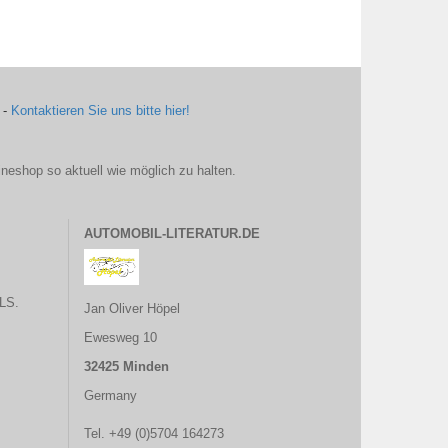
 -
Kontaktieren Sie uns bitte hier!
ineshop so aktuell wie möglich zu halten.
AUTOMOBIL-LITERATUR.DE
LS.
Jan Oliver Höpel
Ewesweg 10
32425 Minden
Germany
Tel. +49 (0)5704 164273