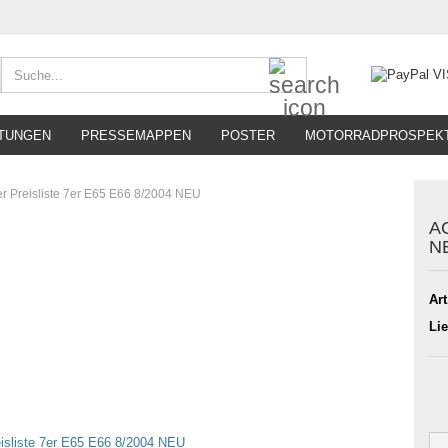
Suche...
TUNGEN
PRESSEMAPPEN
POSTER
MOTORRADPROSPEK
r Preisliste 7er E65 E66 8/2004 NEU
AC
N
Art
Lie