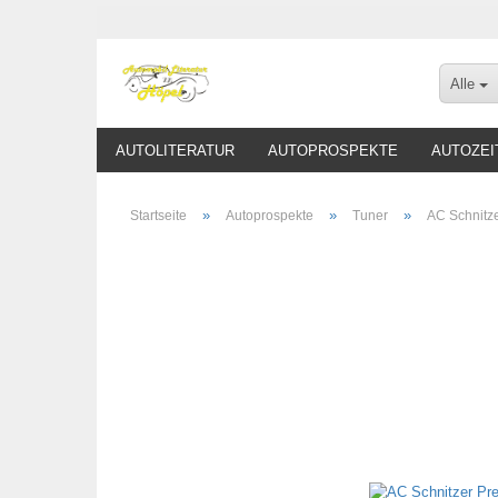
Alle
AUTOLITERATUR
AUTOPROSPEKTE
AUTOZEI
»
»
»
Startseite
Autoprospekte
Tuner
AC Schnitze