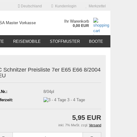
Deutschland
Kundenlogin
Merkzettel
Ihr Warenkorb
0,00 EUR
TE
REISEMOBILE
STOFFMUSTER
BOOTE
 Schnitzer Preisliste 7er E65 E66 8/2004
EU
.Nr.:
8/04pl
ferzeit:
3 - 4 Tage
5,95 EUR
inkl. 7% MwSt. zzgl.
Versand