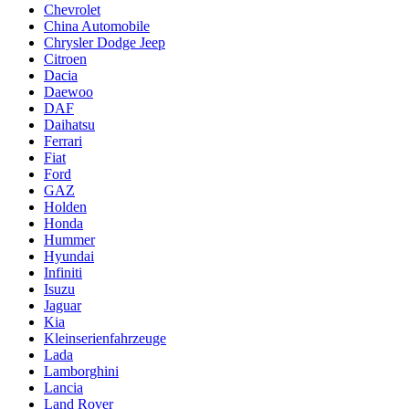
Chevrolet
China Automobile
Chrysler Dodge Jeep
Citroen
Dacia
Daewoo
DAF
Daihatsu
Ferrari
Fiat
Ford
GAZ
Holden
Honda
Hummer
Hyundai
Infiniti
Isuzu
Jaguar
Kia
Kleinserienfahrzeuge
Lada
Lamborghini
Lancia
Land Rover