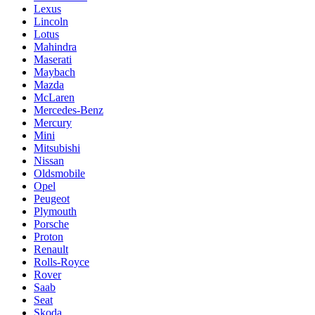
Lexus
Lincoln
Lotus
Mahindra
Maserati
Maybach
Mazda
McLaren
Mercedes-Benz
Mercury
Mini
Mitsubishi
Nissan
Oldsmobile
Opel
Peugeot
Plymouth
Porsche
Proton
Renault
Rolls-Royce
Rover
Saab
Seat
Skoda